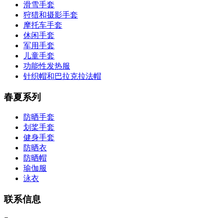
滑雪手套
狩猎和摄影手套
摩托车手套
休闲手套
军用手套
儿童手套
功能性发热服
针织帽和巴拉克拉法帽
春夏系列
防晒手套
划桨手套
健身手套
防晒衣
防晒帽
瑜伽服
泳衣
联系信息