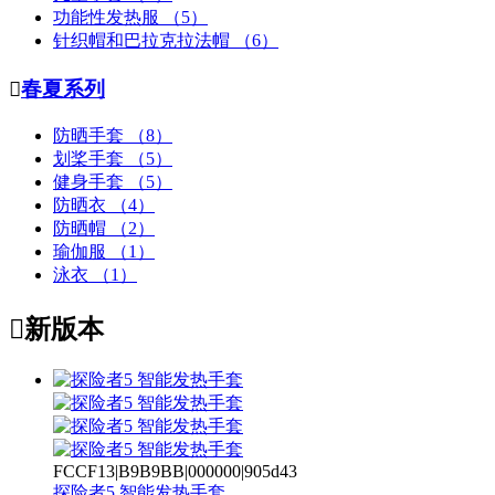
功能性发热服
（5）
针织帽和巴拉克拉法帽
（6）

春夏系列
防晒手套
（8）
划桨手套
（5）
健身手套
（5）
防晒衣
（4）
防晒帽
（2）
瑜伽服
（1）
泳衣
（1）

新版本
FCCF13|B9B9BB|000000|905d43
探险者5 智能发热手套