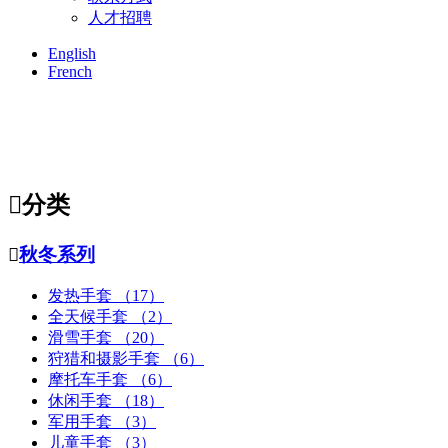
人才招聘
English
French

分类

秋冬系列
发热手套
（17）
全天候手套
（2）
滑雪手套
（20）
狩猎和摄影手套
（6）
摩托车手套
（6）
休闲手套
（18）
军用手套
（3）
儿童手套
（3）