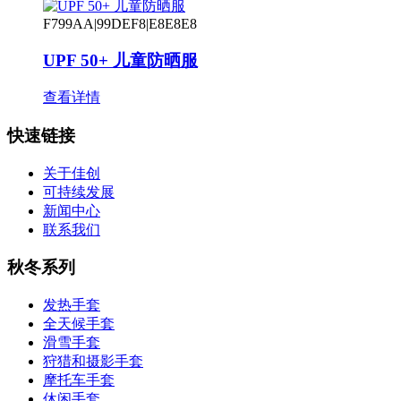
F799AA|99DEF8|E8E8E8
UPF 50+ 儿童防晒服
查看详情
快速链接
关于佳创
可持续发展
新闻中心
联系我们
秋冬系列
发热手套
全天候手套
滑雪手套
狩猎和摄影手套
摩托车手套
休闲手套