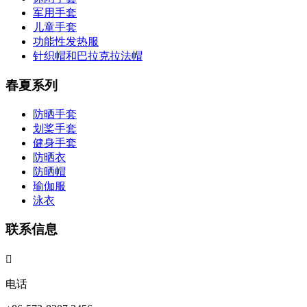
军用手套
儿童手套
功能性发热服
针织帽和巴拉克拉法帽
春夏系列
防晒手套
划桨手套
健身手套
防晒衣
防晒帽
瑜伽服
泳衣
联系信息

电话