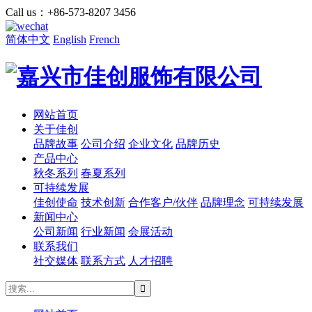
Call us：+86-573-8207 3456
简体中文
English
French
网站首页
关于佳创
品牌故事
公司介绍
企业文化
品牌历史
产品中心
秋冬系列
春夏系列
可持续发展
佳创使命
技术创新
合作客户/伙伴
品牌理念
可持续发展
新闻中心
公司新闻
行业新闻
会展活动
联系我们
社交媒体
联系方式
人才招聘